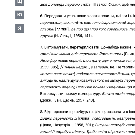
Щ
моя доповідь першою стоїть.
[Павло:]
Скажи, щоб пе
Ю
6. Передавати усно, поширювати новини, плітки і т. і
переносили, що який-то вже там лікар полковий хо
Я
пльотки
[плітки],
де про що і про кого говорилось, пе
другою
(Н.-Лев., І, 1956, 141).
7. Витримувати, перетерплювати що-небудь важке, не
грип і вже кілька днів переносив його на ногах
(Гжиць
Никифор тяжко переніс цю втрату, дуже печалився, 
1959, 385); //
тільки недок.., з запереч.
не. Не терпіти
кинула оком по хаті, побачила насупленого батька, гр
виходить, навіть духу ковалівського не можуть пере
переносить ладану, і тому піп поклав у кадильницю я
Витримувати низьку температуру.
Багато видів плод
(Довж., Зач. Десна, 1957, 243).
8. Відтворюючи що-небудь графічно, позначати в інш
дошку, переносять їх
[слова]
у свої зошити, невправ
(Цюпа, Назустріч.., 1958, 301);
Рисунки передбачають 
деталі й виробу в цілому. Треба вміти ці рисунки п