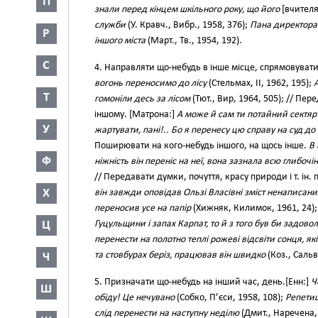
П
знали перед кінцем шкільного року, що його
[вчител
служби
(У. Кравч., Вибр., 1958, 376);
Пана директора 
Р
іншого міста
(Март., Тв., 1954, 192).
С
4. Направляти що-небудь в інше місце, спрямовуват
вогонь переносимо до лісу
(Стельмах, II, 1962, 195);
Т
гомоніли десь за лісом
(Тют., Вир, 1964, 505); // Пе
іншому. [Матрона:]
А може й сам ти потайний сектяр
У
жартувати, пані!.. Бо я перенесу цю справу на суд до
Поширювати на кого-небудь іншого, на щось інше.
В 
Ф
ніжність він переніс на неї, вона зазнала всю глибочі
// Передавати думки, почуття, красу природи і т. ін
Х
він завжди оповідав Ользі Власівні зміст ненаписаних
переносив усе на папір
(Хижняк, Килимок, 1961, 24)
Ц
Гуцульщини і запах Карпат, то й з того був би задово
перенести на полотно теплі рожеві відсвіти сонця, які 
та стовбурах беріз, працював він швидко
(Коз., Сальв
Ч
5. Призначати що-небудь на інший час, день.[Енн:]
Ч
Ш
обіду! Це нечувано
(Собко, П’єси, 1958, 108);
Репетиц
слід перенести на наступну неділю
(Дмит., Наречена, 