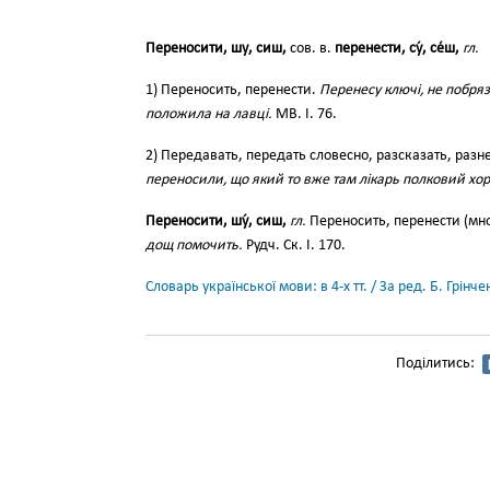
Переносити, шу, сиш,
сов. в.
перенести, су́, се́ш,
гл.
1) Переносить, перенести.
Перенесу ключі, не побря
положила на лавці.
МВ. І. 76.
2) Передавать, передать словесно, разсказать, разн
переносили, що який то вже там лікарь полковий хо
Переносити, шу́, сиш,
гл.
Переносить, перенести (мн
дощ помочить.
Рудч. Ск. І. 170.
Словарь української мови: в 4-х тт. / За ред. Б. Грін
Поділитись: