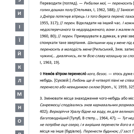
З
Переводити (погляд). —
Рибалки мої, — переносить
голих дошках полу
(Стельмах, І, 1962, 588); // Заносит
И
з Дніпра потягнув вітрець і з того берега переніс пах
1955, 317); //
перен.
Відкладати на інший час.
І кожн
І
недосперечаного та недорадженого, вони з жалем п
1960, 80); //
перен.
Примушувати в думках, в уяві зве
Ї
спонукати таке звертання.
Шипшини кущ у мене під в
переносить в молодість мене
(Рильський, Зим. запис
Й
чужині,.. дивлячись, як ти Всю славу козацьку за сл
І, 1963, 19).
К
◊
Немо́в ві́тром перенесло́
кого, безос
. — хтось дуже
Л
небудь. [Суховій:]
Либонь ще й четверті півні не співа
перенесло або невидимою силою
(Кроп., V, 1959, 325
М
3. Змінювати місце знаходження чого-небудь або міс
Санремосці сподівались знов карнавальних розривок,
Н
402);
Верхоріччя Уралу бідне на воду, як для великого
багатоводніший
(Тулуб, В степу.., 1964, 47); —
Тут не
О
не потрібне оце озеро, і я вирішив перенести його в 
місця на інше (будівлю).
Перенести будинок; // заст.
П