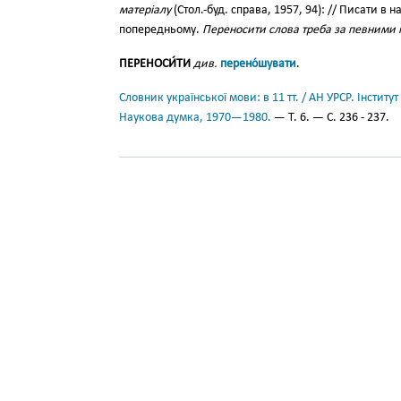
матеріалу
(Стол.-буд. справа, 1957, 94): // Писати в 
попередньому.
Переносити слова треба за певними
ПЕРЕНОСИ́ТИ
див.
перено́шувати
.
Словник української мови: в 11 тт. / АН УРСР. Інститут
Наукова думка, 1970—1980.
— Т. 6. — С. 236 - 237.