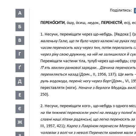
Поділитись:
А
ПЕРЕНО́СИТИ
, о́шу, о́сиш,
недок.,
ПЕРЕНЕСТИ́
, есу́, е
Б
1. Несучи, переміщати через що-небудь. [Явдоха:]
Гр
В
маленьку Галю, що ти було через калюжі на руках пе
часом переносить косу через тин, потім перелазить 
Г
через ріку свою дружину, на ній не залишилося й сух
Переміщати частини тіла, тулуб через що-небудь; сп
Ґ
П
’
ять хвилин ранкової зарядки.. Дівчина переносить 
перехиляється назад
(Донч., II, 1956, 137);
Ще мить —
Д
руль водохода, переніс ногу через борт
(Донч., VI, 19
переставляти (ноги).
Неначе з берлоги Медвідь виліз
Е
250).
2. Несучи, переміщати кого-, що-небудь з одного місц
Є
на тім тижневі переносили уночі на леваду у полив
’
я
славні наші літаки радянські, що легко переносять 
Ж
III, 1957, 421);
Карпо з Лавріном перенесли Мотрину 
чоловіки з волі чи з неволі Перенести каміння мали з