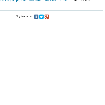
 4-х тт. / За ред. Б. Грінченка. — К., 1907—1909.
— Т. 3. — С. 128.
Поділитись: