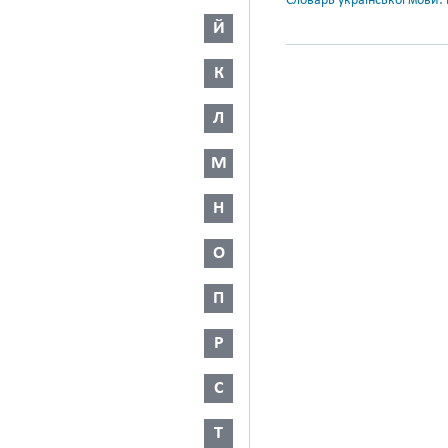
Словарь української мови: в
Й
К
Л
М
Н
О
П
Р
С
Т