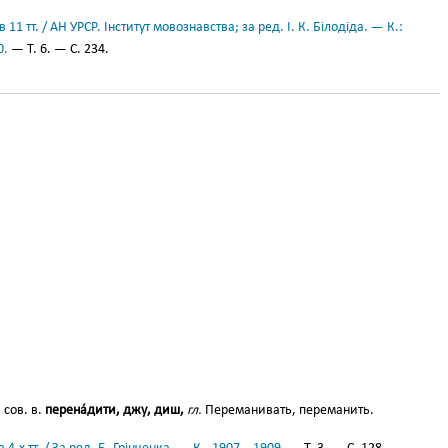
11 тт. / АН УРСР. Інститут мовознавства; за ред. І. К. Білодіда. — К.:
0.
— Т. 6. — С. 234.
,
сов. в.
перена́дити, джу, диш,
гл.
Переманивать, переманить.