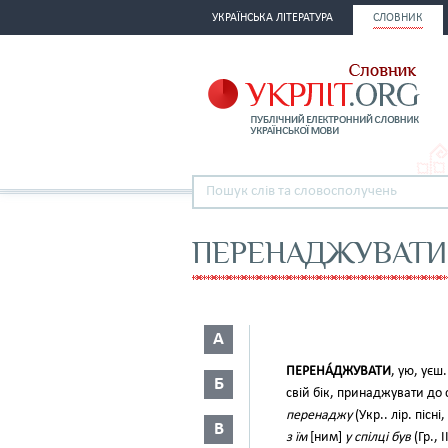
УКРАЇНСЬКА ЛІТЕРАТУРА
СЛОВНИК
ПЕРЕНАДЖУВАТИ
А
ПЕРЕНА́ДЖУВАТИ
, ую, уєш
Б
свій бік, принаджувати до 
перенаджу
(Укр.. лір. пісні
В
з їм
[ним]
у спілці був
(Гр., I