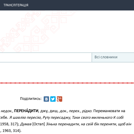
ТРАНСЛІТЕРАЦІЯ
Всі словники
Поділитись:
.
недок.,
ПЕРЕНА́ДИТИ
, джу, диш,
док., перех., рідко.
Переманювати на
себе.
Я шавлію пересію, Руту пересаджу, Таки свого миленького К собі
, 1958, 317);
Думав
[Остап]
Зінька перенадити, на свій бік переняти, щоб він
I, 1963, 314).