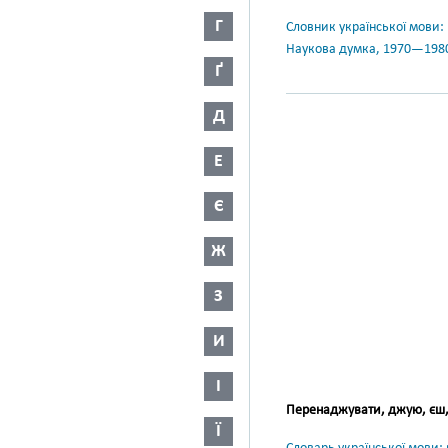
Г
Словник української мови: в 
Наукова думка, 1970—198
Ґ
Д
Е
Є
Ж
З
И
І
Перенаджувати, джую, єш
Ї