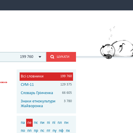
199 760
ШУКАТИ
Всі словники
199 760
СУМ-11
129 375
Словарь Грінченка
66 605
Знаки етнокультури
3 780
Жайворонка
па
пе
пє
пи
пі
пї
пл
пн
по
пп
пр
пс
пт
пу
пф
пх