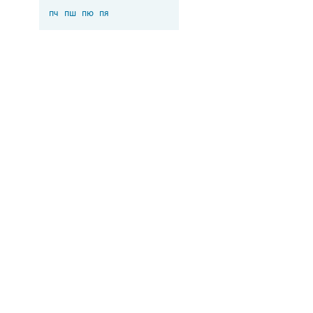
пч
пш
пю
пя