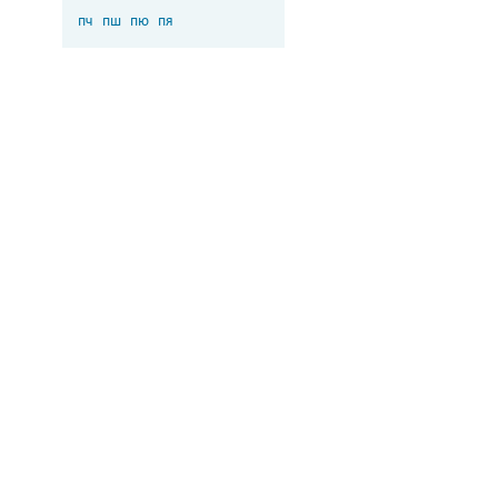
пч
пш
пю
пя