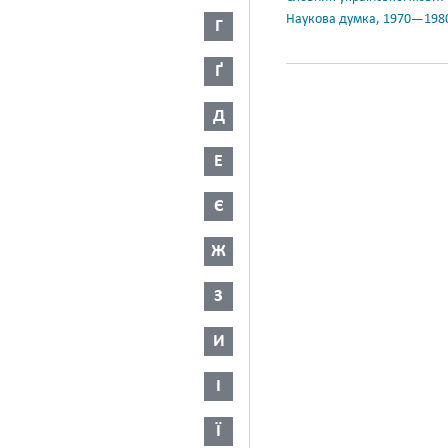
Наукова думка, 1970—198
Г
Ґ
Д
Е
Є
Ж
З
И
І
Ї