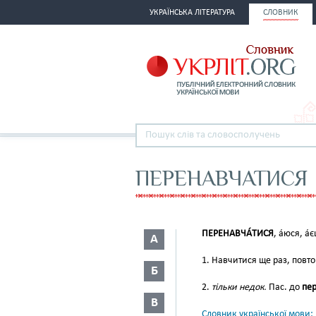
УКРАЇНСЬКА ЛІТЕРАТУРА
СЛОВНИК
ПЕРЕНАВЧАТИСЯ
ПЕРЕНАВЧА́ТИСЯ
, а́юся, а́
А
1. Навчитися ще раз, повто
Б
2.
тільки недок.
Пас. до
пер
В
Словник української мови: в 