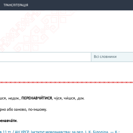
ТРАНСЛІТЕРАЦІЯ
Всі словники
єшся,
недок.,
ПЕРЕНАВЧИ́ТИСЯ
, чу́ся, чи́шся,
док.
рно або заново, по-іншому.
енавча́ти
.
11 тт. / АН УРСР. Інститут мовознавства; за ред. І. К. Білодіда. — К.: