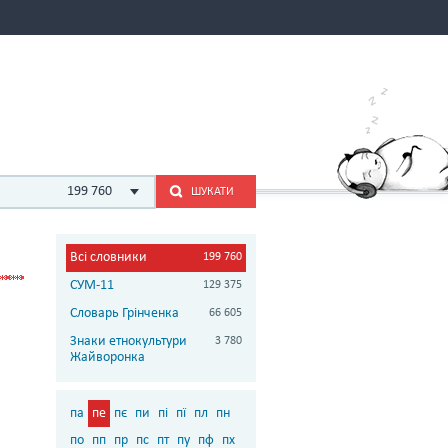
199 760
ШУКАТИ
Всі словники
199 760
СУМ-11
129 375
Словарь Грінченка
66 605
Знаки етнокультури
3 780
Жайворонка
па
пе
пє
пи
пі
пї
пл
пн
по
пп
пр
пс
пт
пу
пф
пх