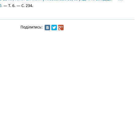
0.
— Т. 6. — С. 234.
Поділитись: