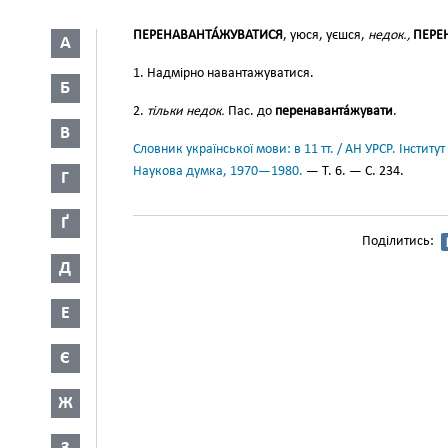
ПЕРЕНАВАНТА́ЖУВАТИСЯ
, уюся, уєшся,
недок.,
ПЕРЕ
А
1. Надмірно навантажуватися.
Б
2.
тільки недок.
Пас. до
перенаванта́жувати
.
В
Словник української мови: в 11 тт. / АН УРСР. Інститут
Наукова думка, 1970—1980.
— Т. 6. — С. 234.
Г
Ґ
Поділитись:
Д
Е
Є
Ж