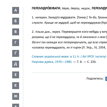
ПЕРЕМУДРО́ВУВАТИ
, о́вую, о́вуєш,
недок.,
ПЕРЕМУДР
А
1.
неперех.
Занадто мудрувати. [Ганна:]
Ти-бо, Трохи
Б
слухати. Краще не мудруй, щоб не перемудрував
(Кро
В
2.
тільки док., перех.
Перевершити кого-небудь у хит
розумна, що її не перемудруєш, та й оженився з нею
(
Г
багачі так завжди все поперекручують, що всю спра
чоловіка перемудрують, як ті чорти
(Л. Укр., IV, 1954,
Ґ
Словник української мови: в 11 тт. / АН УРСР. Інститут
Наукова думка, 1970—1980.
— Т. 6. — С. 233.
Д
Е
Поділитись:
Є
Ж