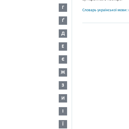
Г
Словарь української мови: в
Ґ
Д
Е
Є
Ж
З
И
І
Ї