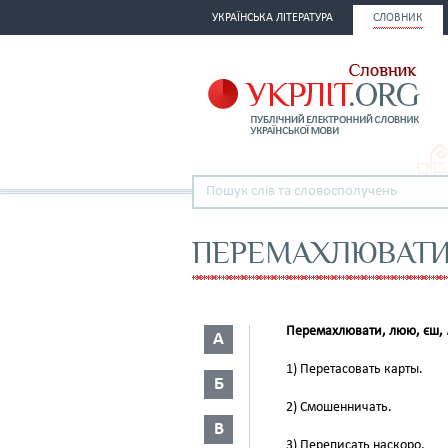
УКРАЇНСЬКА ЛІТЕРАТУРА
СЛОВНИК
ПЕРЕМАХЛЮВАТ
Перемахлювати, люю, єш,
А
1) Перетасовать карты.
Б
2) Смошенничать.
В
3) Переписать наскоро.