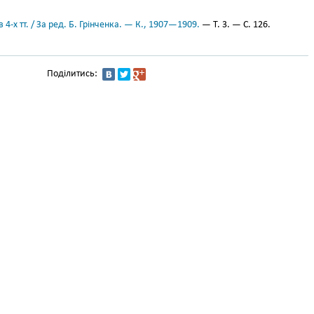
 4-х тт. / За ред. Б. Грінченка. — К., 1907—1909.
— Т. 3. — С. 126.
Поділитись: