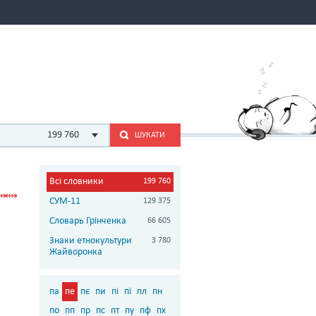
199 760
ШУКАТИ
Всі словники
199 760
СУМ-11
129 375
Словарь Грінченка
66 605
Знаки етнокультури
3 780
Жайворонка
па
пе
пє
пи
пі
пї
пл
пн
по
пп
пр
пс
пт
пу
пф
пх