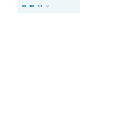
пч
пш
пю
пя