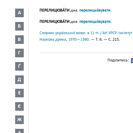
ПЕРЕЛИЦЮВА́ТИ
див.
перелицьо́вувати
.
А
ПЕРЕЛИЦЮВА́ТИ
див.
перелицьо́вувати
.
Б
Словник української мови: в 11 тт. / АН УРСР. Інститут
В
Наукова думка, 1970—1980.
— Т. 6. — С. 215.
Г
Поділитись:
Ґ
Д
Е
Є
Ж