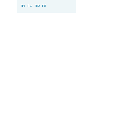
пч
пш
пю
пя