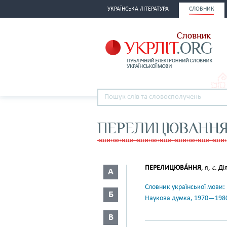
УКРАЇНСЬКА ЛІТЕРАТУРА
СЛОВНИК
ПЕРЕЛИЦЮВАНН
ПЕРЕЛИЦЮВА́ННЯ
, я,
с.
Дія
А
Словник української мови: в 
Б
Наукова думка, 1970—198
В