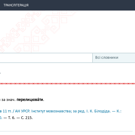
ТРАНСЛІТЕРАЦІЯ
Всі словники
Я
 за знач.
перелицюва́ти
.
11 тт. / АН УРСР. Інститут мовознавства; за ред. І. К. Білодіда. — К.:
0.
— Т. 6. — С. 215.