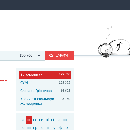
199 760
ШУКАТИ
Всі словники
199 760
СУМ-11
129 375
Словарь Грінченка
66 605
Знаки етнокультури
3 780
Жайворонка
па
пе
пє
пи
пі
пї
пл
пн
по
пп
пр
пс
пт
пу
пф
пх