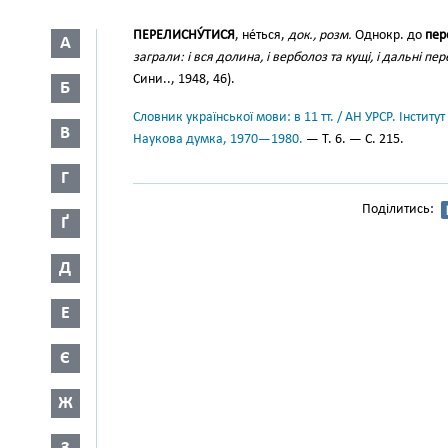
ПЕРЕЛИСНУ́ТИСЯ
, не́ться,
док., розм.
Однокр. до
пер
А
заграли: і вся долина, і верболоз та кущі, і дальні пер
Сини.., 1948, 46).
Б
Словник української мови: в 11 тт. / АН УРСР. Інститут
В
Наукова думка, 1970—1980.
— Т. 6. — С. 215.
Г
Поділитись:
Ґ
Д
Е
Є
Ж