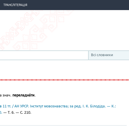
ТРАНСЛІТЕРАЦІЯ
Всі словники
а знач.
переладна́ти
.
11 тт. / АН УРСР. Інститут мовознавства; за ред. І. К. Білодіда. — К.:
0.
— Т. 6. — С. 210.