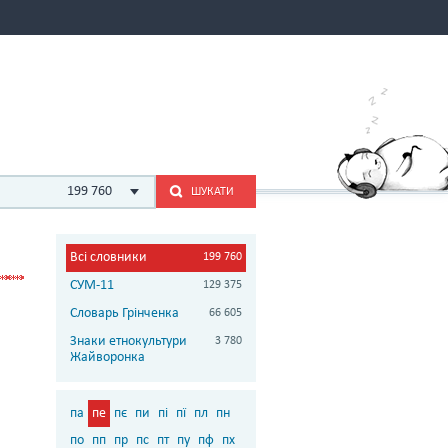
199 760
ШУКАТИ
Всі словники
199 760
СУМ-11
129 375
Словарь Грінченка
66 605
Знаки етнокультури
3 780
Жайворонка
па
пе
пє
пи
пі
пї
пл
пн
по
пп
пр
пс
пт
пу
пф
пх