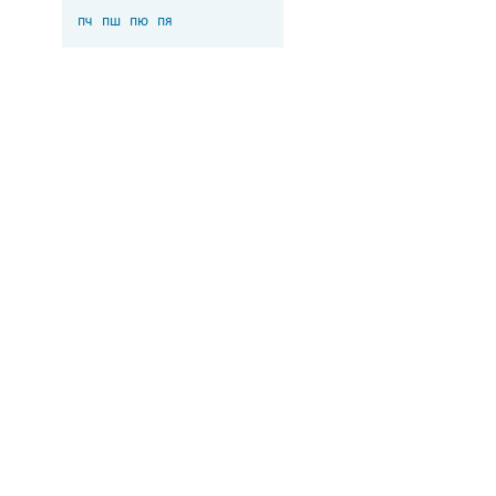
пч
пш
пю
пя