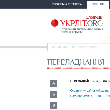
УКРАЇНСЬКА ЛІТЕРАТУРА
СЛОВНИК
ПЕРЕЛАДНАННЯ
ПЕРЕЛАДНА́ННЯ
, я,
с.
Дія з
А
Словник української мови: в 
Б
Наукова думка, 1970—198
В