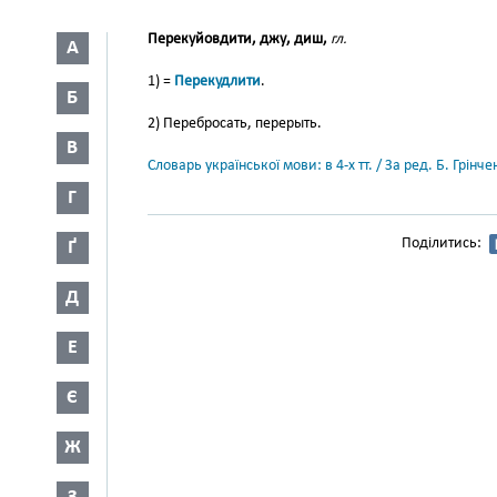
Перекуйовдити, джу, диш,
гл.
А
1) =
Перекудлити
.
Б
2) Перебросать, перерыть.
В
Словарь української мови: в 4-х тт. / За ред. Б. Грін
Г
Поділитись:
Ґ
Д
Е
Є
Ж