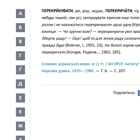
ПЕРЕКРИ́КУВАТИ
, ую, уєш,
недок.,
ПЕРЕКРИЧА́ТИ
, чу́
А
небудь інший, ніж усі; заглушувати криком інші голос
разом і не наважатися перекрикувати одна одну
(Кро
Б
віконця. — Чи зручно вам? — перекрикуючи рев проп
Зберіть раду! — Оце! щоб то для жінок раду скликати!.
В
правда буде
(Вовчок, І, 1955, 23);
На болоті хором ку
перекричати
(Кочура, Родина.., 1962, 185).
Г
Словник української мови: в 11 тт. / АН УРСР. Інститут
Ґ
Наукова думка, 1970—1980.
— Т. 6. — С. 207.
Д
Поділитись:
Е
Є
Ж