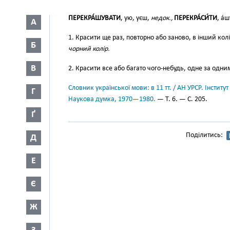
ПЕРЕКРА́ШУВАТИ
, ую, уєш,
недок.,
ПЕРЕКРА́СИ́ТИ
, а́ш
А
1. Красити ще раз, повторно або заново, в інший ко
Б
чорний колір.
В
2. Красити все або багато чого-небудь, одне за одни
Словник української мови: в 11 тт. / АН УРСР. Інститут
Г
Наукова думка, 1970—1980.
— Т. 6. — С. 205.
Ґ
Поділитись:
Д
Е
Є
Ж