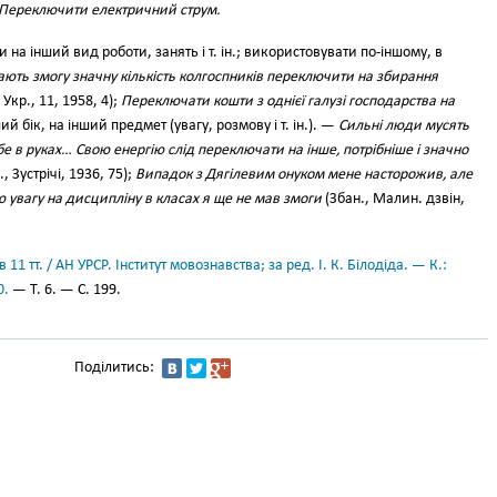
Переключити електричний струм.
на інший вид роботи, занять і т. ін.; використовувати по-іншому, в
ють змогу значну кількість колгоспників переключити на збирання
 Укр., 11, 1958, 4);
Переключати кошти з однієї галузі господарства на
й бік, на інший предмет (увагу, розмову і т. ін.). —
Сильні люди мусять
е в руках… Свою енергію слід переключати на інше, потрібніше і значно
., Зустрічі, 1936, 75);
Випадок з Дягілевим онуком мене насторожив, але
 увагу на дисципліну в класах я ще не мав змоги
(Збан., Малин. дзвін,
11 тт. / АН УРСР. Інститут мовознавства; за ред. І. К. Білодіда. — К.:
0.
— Т. 6. — С. 199.
Поділитись: