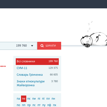
199 760
ШУКАТИ
Всі словники
199 760
СУМ-11
129 375
Словарь Грінченка
66 605
Знаки етнокультури
3 780
Жайворонка
па
пе
пє
пи
пі
пї
пл
пн
по
пп
пр
пс
пт
пу
пф
пх