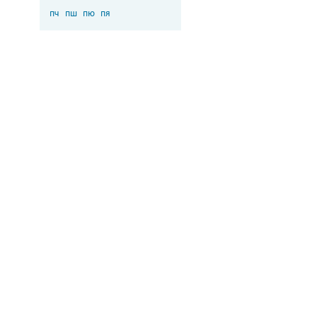
пч
пш
пю
пя