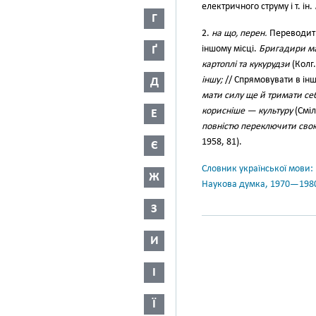
електричного струму і т. ін.
Г
2.
на що, перен.
Переводити 
Ґ
іншому місці.
Бригадири ма
картоплі та кукурудзи
(Колг.
іншу;
// Спрямовувати в інши
Д
мати силу ще й тримати себ
корисніше — культуру
(Сміл
Е
повністю переключити свою
1958, 81).
Є
Словник української мови: в 
Ж
Наукова думка, 1970—198
З
И
І
Ї