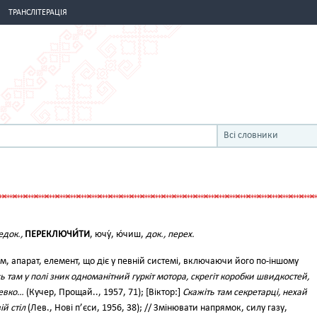
ТРАНСЛІТЕРАЦІЯ
Всі словники
едок.,
ПЕРЕКЛЮЧИ́ТИ
, ючу́, ю́чиш,
док., перех.
, апарат, елемент, що діє у певній системі, включаючи його по-іншому
ь там у полі зник одноманітний гуркіт мотора, скрегіт коробки швидкостей,
Левко…
(Кучер, Прощай.., 1957, 71); [Віктор:]
Скажіть там секретарці, нехай
й стіл
(Лев., Нові п’єси, 1956, 38); // Змінювати напрямок, силу газу,