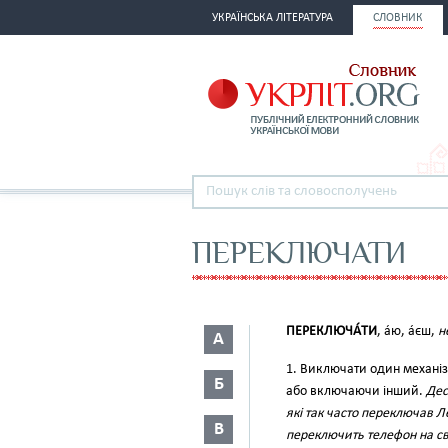
УКРАЇНСЬКА ЛІТЕРАТУРА
СЛОВНИК
ПЕРЕКЛЮЧАТИ
ПЕРЕКЛЮЧА́ТИ
, а́ю, а́єш,
н
А
1. Виключати один механізм
Б
або включаючи інший.
Дес
які так часто переключав 
В
переключить телефон на сві