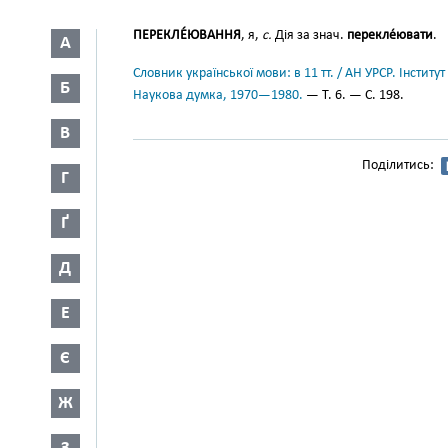
ПЕРЕКЛЕ́ЮВАННЯ
, я,
с.
Дія за знач.
перекле́ювати
.
А
Словник української мови: в 11 тт. / АН УРСР. Інститут
Б
Наукова думка, 1970—1980.
— Т. 6. — С. 198.
В
Поділитись:
Г
Ґ
Д
Е
Є
Ж