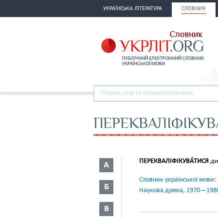
УКРАЇНСЬКА ЛІТЕРАТУРА
СЛОВНИК
ПЕРЕКВАЛІФІКУВ
ПЕРЕКВАЛІФІКУВА́ТИСЯ
ди
А
Словник української мови: в 
Б
Наукова думка, 1970—198
В