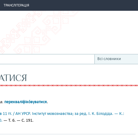
ТРАНСЛІТЕРАЦІЯ
Всі словники
АТИСЯ
в.
перекваліфіко́вуватися
.
11 тт. / АН УРСР. Інститут мовознавства; за ред. І. К. Білодіда. — К.:
0.
— Т. 6. — С. 191.