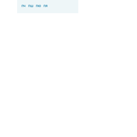
пч
пш
пю
пя