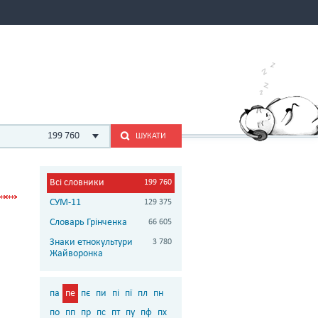
199 760
ШУКАТИ
Всі словники
199 760
СУМ-11
129 375
Словарь Грінченка
66 605
Знаки етнокультури
3 780
Жайворонка
па
пе
пє
пи
пі
пї
пл
пн
по
пп
пр
пс
пт
пу
пф
пх