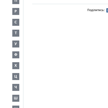
П
Поділитись:
Р
С
Т
У
Ф
Х
Ц
Ч
Ш