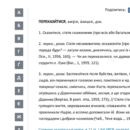
Поділитись:
А
ПЕРЕКАЗИ́ТИСЯ
, ажу́ся, а́зишся,
док.
Б
1. Сказитися, стати скаженими (про всіх або багатьо
В
2.
перен., розм.
Стати несамовитим; оскаженіти (про 
порада буде? — загули козаки, дивлячись, що усе їх 
Г
Осн., II, 1956, 163); —
Чи ви переказилися, чи дурман
сердито о. Лука
(Вас., 1, 1959, 121).
Ґ
3.
перен., розм.
Заспокоїтися після буйства, витівок,
Д
сидів, він перекинувся головою вниз, покотився в яр
товариші чекали, сміючись, поки Кость переказиться
Е
зігрівшись у Даринчиних обіймах, заснув, а ще згодо
Даринка
(Вирган, В розп. літа, 1959, 275); // Стати 
Є
гулящого життя, нерозважних вчинків; споважніти.
М
проклинали Надію, а всіляко допомагали їй. Вони ка
Ж
господарем і добрим чоловіком
(Чаб., Тече вода.., 19
Словник української мови: в 11 тт. / АН УРСР. Інститут