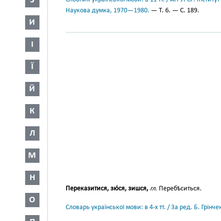
З
Наукова думка, 1970—1980.
— Т. 6. — С. 189.
И
І
Ї
Й
К
Л
М
Н
Переказитися, зю́ся, зишся,
гл.
Перебѣситься.
О
Словарь української мови: в 4-х тт. / За ред. Б. Грін