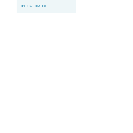
пч
пш
пю
пя