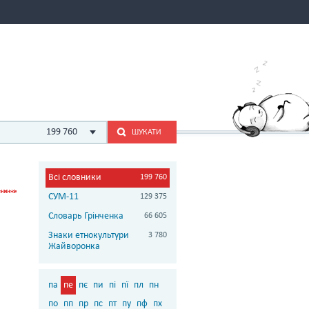
199 760
ШУКАТИ
Всі словники
199 760
СУМ-11
129 375
Словарь Грінченка
66 605
Знаки етнокультури
3 780
Жайворонка
па
пе
пє
пи
пі
пї
пл
пн
по
пп
пр
пс
пт
пу
пф
пх