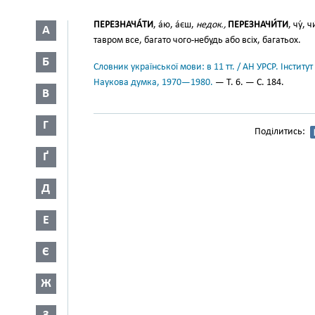
ПЕРЕЗНАЧА́ТИ
, а́ю, а́єш,
недок.,
ПЕРЕЗНАЧИ́ТИ
, чу́, 
А
тавром все, багато чого-небудь або всіх, багатьох.
Б
Словник української мови: в 11 тт. / АН УРСР. Інститут
Наукова думка, 1970—1980.
— Т. 6. — С. 184.
В
Г
Поділитись:
Ґ
Д
Е
Є
Ж