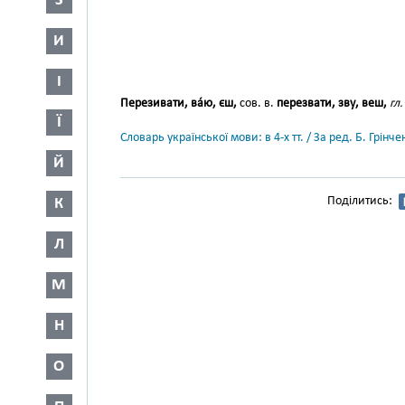
З
И
І
Перезивати, ва́ю, єш,
сов. в.
перезвати, зву, веш,
гл.
Ї
Словарь української мови: в 4-х тт. / За ред. Б. Грін
Й
Поділитись:
К
Л
М
Н
О