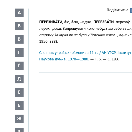
Поділитись:
А
ПЕРЕЗИВА́ТИ
, а́ю, а́єш,
недок.,
ПЕРЕЗВА́ТИ
, перезву́
Б
перех., розм.
Запрошувати кого-небудь до себе звідкі
старому Захарію як не було у Терешка жити.., однач
В
1956, 388).
Г
Словник української мови: в 11 тт. / АН УРСР. Інститут
Наукова думка, 1970—1980.
— Т. 6. — С. 183.
Ґ
Д
Е
Є
Ж