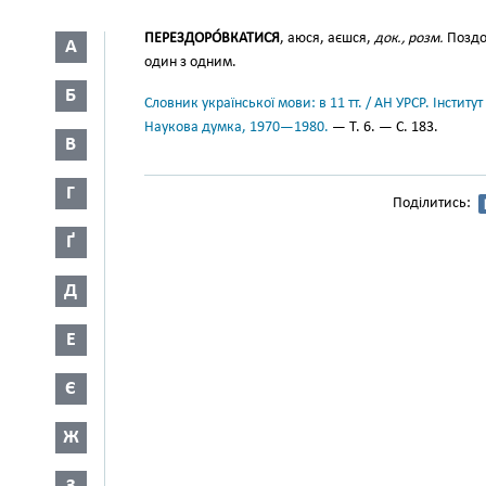
ПЕРЕЗДОРО́ВКАТИСЯ
, аюся, аєшся,
док., розм.
Поздор
А
один з одним.
Б
Словник української мови: в 11 тт. / АН УРСР. Інститут
Наукова думка, 1970—1980.
— Т. 6. — С. 183.
В
Г
Поділитись:
Ґ
Д
Е
Є
Ж