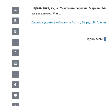
Перезв’янка, ки,
ж.
Участница перезви. Маркев. 147. 
А
ви веселенькі.
Макс.
Б
Словарь української мови: в 4-х тт. / За ред. Б. Грін
В
Поділитись:
Г
Ґ
Д
Е
Є
Ж