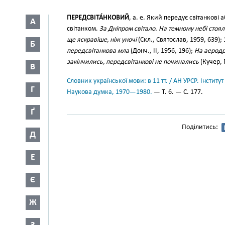
ПЕРЕДСВІТА́НКОВИЙ
, а. е. Який передує світанкові 
А
світанком.
За Дніпром світало. На темному небі стоял
ще яскравіше, ніж уночі
(Скл., Святослав, 1959, 639);
Б
передсвітанкова мла
(Донч., II, 1956, 196);
На аеродро
закінчились, передсвітанкові не починались
(Кучер, 
В
Словник української мови: в 11 тт. / АН УРСР. Інститут
Г
Наукова думка, 1970—1980.
— Т. 6. — С. 177.
Ґ
Поділитись:
Д
Е
Є
Ж