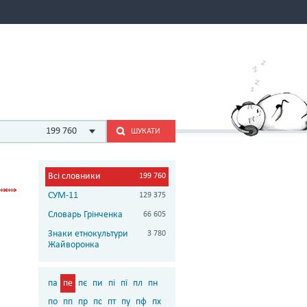
199 760
ШУКАТИ
Всі словники
199 760
СУМ-11
129 375
Словарь Грінченка
66 605
Знаки етнокультури
3 780
Жайворонка
па
пе
пє
пи
пі
пї
пл
пн
по
пп
пр
пс
пт
пу
пф
пх