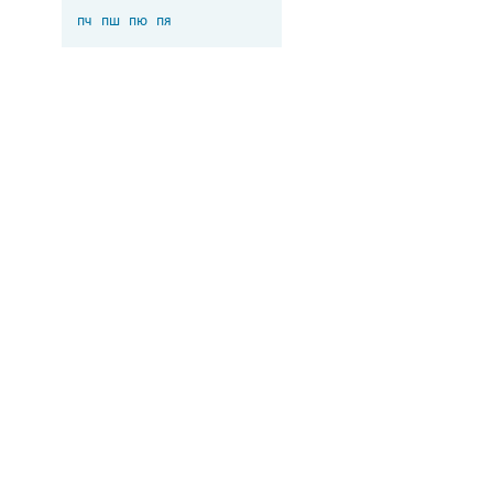
пч
пш
пю
пя