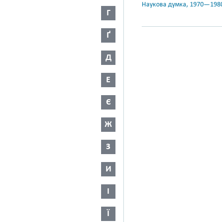
Наукова думка, 1970—198
Г
Ґ
Д
Е
Є
Ж
З
И
І
Ї