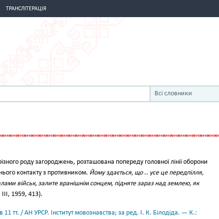
ТРАНСЛІТЕРАЦІЯ
Всі словники
ізного роду загороджень, розташована попереду головної лінії оборони
днього контакту з противником.
Йому здається, що
..
усе це передпілля,
ами військ, залите вранішнім сонцем, підняте зараз над землею, як
III, 1959, 413).
11 тт. / АН УРСР. Інститут мовознавства; за ред. І. К. Білодіда. — К.: