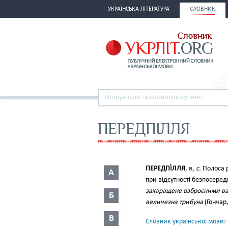
УКРАЇНСЬКА ЛІТЕРАТУРА
СЛОВНИК
ПЕРЕДПІЛЛЯ
ПЕРЕДПІ́ЛЛЯ
, я,
с.
Полоса р
А
при відсутності безпосере
захаращене озброєними вал
Б
величезна трибуна
(Гончар, 
В
Словник української мови: в 