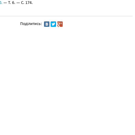
0.
— Т. 6. — С. 174.
Поділитись: