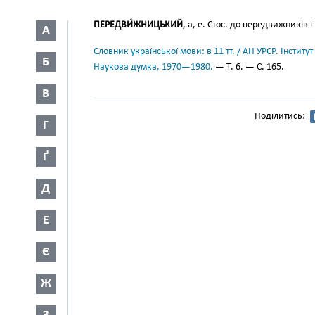
ПЕРЕДВИ́ЖНИЦЬКИЙ
, а, е. Стос. до передвижників
А
Словник української мови: в 11 тт. / АН УРСР. Інститут
Б
Наукова думка, 1970—1980.
— Т. 6. — С. 165.
В
Поділитись:
Г
Ґ
Д
Е
Є
Ж