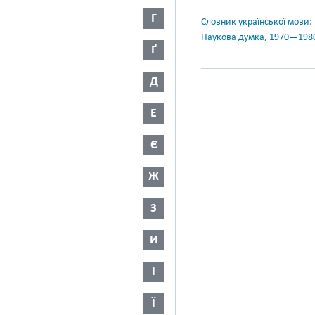
Г
Словник української мови: в 
Наукова думка, 1970—198
Ґ
Д
Е
Є
Ж
З
И
І
Ї