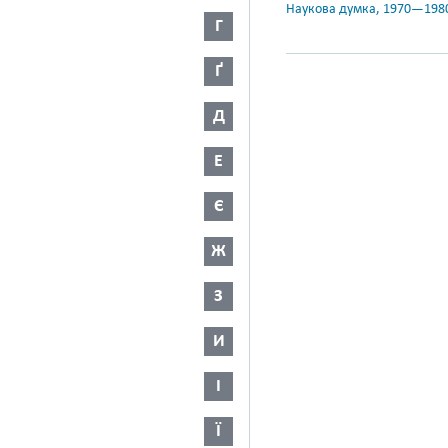
Наукова думка, 1970—198
Г
Ґ
Д
Е
Є
Ж
З
И
І
Ї