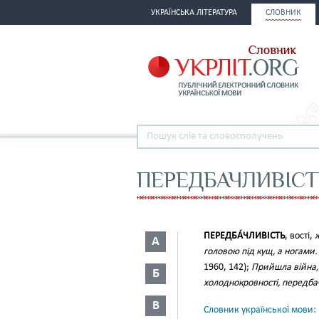
УКРАЇНСЬКА ЛІТЕРАТУРА
СЛОВНИК
ПЕРЕДБАЧЛИВІСТ
ПЕРЕДБА́ЧЛИВІСТЬ
, вості,
А
головою під кущ, а ногами
1960, 142);
Прийшла війна, 
Б
холоднокровності, передба
В
Словник української мови: в 