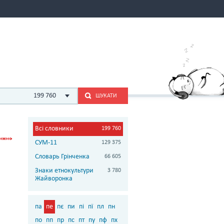
199 760
ШУКАТИ
Всі словники
199 760
СУМ-11
129 375
Словарь Грінченка
66 605
Знаки етнокультури
3 780
Жайворонка
па
пе
пє
пи
пі
пї
пл
пн
по
пп
пр
пс
пт
пу
пф
пх