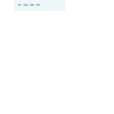
пч
пш
пю
пя