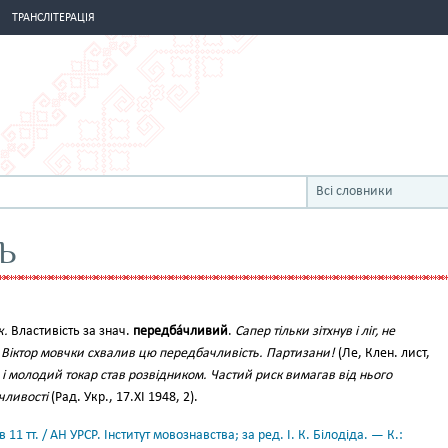
ТРАНСЛІТЕРАЦІЯ
Всі словники
Ь
ж.
Властивість за знач.
передба́чливий
.
Сапер тільки зітхнув і ліг, не
. Віктор мовчки схвалив цю передбачливість. Партизани!
(Ле, Клен. лист,
і молодий токар став розвідником. Частий риск вимагав від нього
чливості
(Рад. Укр., 17.XI 1948, 2).
11 тт. / АН УРСР. Інститут мовознавства; за ред. І. К. Білодіда. — К.: