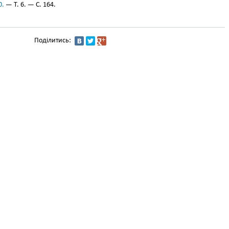
0.
— Т. 6. — С. 164.
Поділитись: