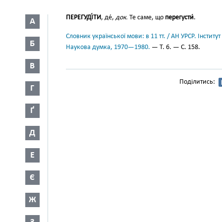
ПЕРЕГУДІ́ТИ
, де́,
док.
Те саме, що
перегусти́
.
А
Словник української мови: в 11 тт. / АН УРСР. Інститут
Б
Наукова думка, 1970—1980.
— Т. 6. — С. 158.
В
Поділитись:
Г
Ґ
Д
Е
Є
Ж