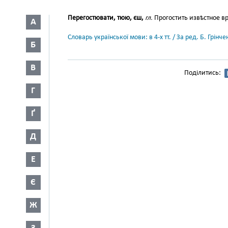
Перегостювати, тюю, єш,
гл.
Прогостить извѣстное в
А
Словарь української мови: в 4-х тт. / За ред. Б. Грін
Б
В
Поділитись:
Г
Ґ
Д
Е
Є
Ж