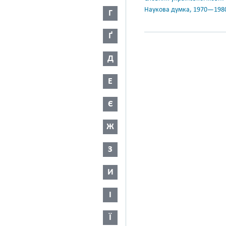
Наукова думка, 1970—198
Г
Ґ
Д
Е
Є
Ж
З
И
І
Ї