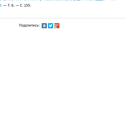
0.
— Т. 6. — С. 155.
Поділитись: