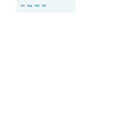
пч
пш
пю
пя