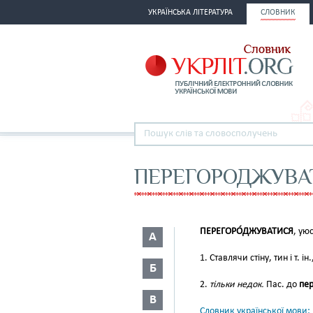
УКРАЇНСЬКА ЛІТЕРАТУРА
СЛОВНИК
ПЕРЕГОРОДЖУВА
ПЕРЕГОРО́ДЖУВАТИСЯ
, ую
А
1. Ставлячи стіну, тин і т. і
Б
2.
тільки недок.
Пас. до
пер
В
Словник української мови: в 