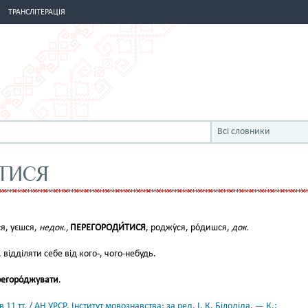
ТРАНСЛІТЕРАЦІЯ
Всі словники
ТИСЯ
ся, уєшся,
недок.,
ПЕРЕГОРОДИ́ТИСЯ
, роджу́ся, ро́дишся,
док.
н., відділяти себе від кого-, чого-небудь.
егоро́джувати
.
11 тт. / АН УРСР. Інститут мовознавства; за ред. І. К. Білодіда. — К.: