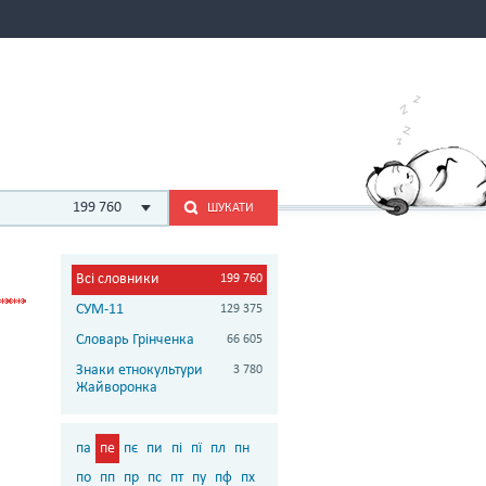
199 760
ШУКАТИ
Всі словники
199 760
СУМ-11
129 375
Словарь Грінченка
66 605
Знаки етнокультури
3 780
Жайворонка
па
пе
пє
пи
пі
пї
пл
пн
по
пп
пр
пс
пт
пу
пф
пх