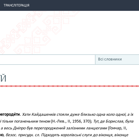
ТРАНСЛІТЕРАЦІЯ
Всі словники
ИЙ
регороди́ти
.
Хати Кайдашенків стояли дуже близько одна коло одної, а їх
 тільки поганеньким тином
(Н.-Лев., II, 1956, 370);
Тут, де Борислав, була
, а весь Дніпро був перегороджений залізними ланцюгами
(Гончар, II,
но
,
безос. присудк. сл. Підходять королівські слуги до віконця, віконце