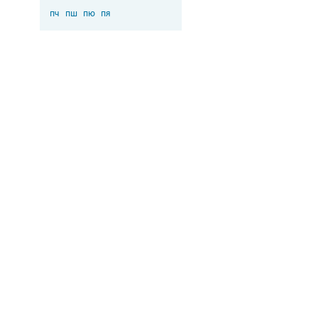
пч
пш
пю
пя