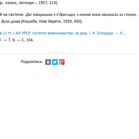
р.. казки, легенди.., 1957, 213).
й на частини.
Дві товаришки з її бригади, з якими вона мешкала за стіною,
, були дома
(Коцюба, Нові береги, 1959, 450).
11 тт. / АН УРСР. Інститут мовознавства; за ред. І. К. Білодіда. — К.:
0.
— Т. 6. — С. 154.
Поділитись: