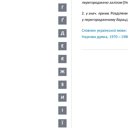
перегороджено залізом
(Ук
Г
2.
у знач. прикм.
Розділени
Ґ
у перегородженому бараці
Словник української мови: в 
Д
Наукова думка, 1970—198
Е
Є
Ж
З
И
І
Ї