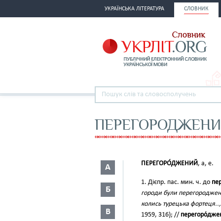
УКРАЇНСЬКА ЛІТЕРАТУРА
СЛОВНИК
ПЕРЕГОРОДЖЕН
ПЕРЕГОРО́ДЖЕНИЙ
, а, е.
А
1. Дієпр. пас. мин. ч. до
пе
Б
городи були перегороджені
колись турецька фортеця..
В
1959, 316); //
перегоро́дже