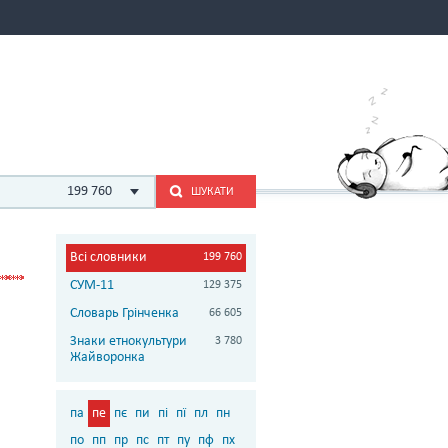
199 760
ШУКАТИ
Всі словники
199 760
СУМ-11
129 375
Словарь Грінченка
66 605
Знаки етнокультури
3 780
Жайворонка
па
пе
пє
пи
пі
пї
пл
пн
по
пп
пр
пс
пт
пу
пф
пх