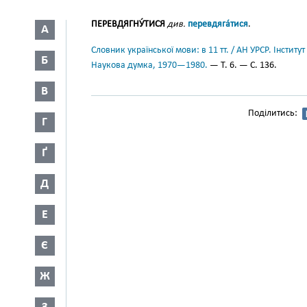
ПЕРЕВДЯГНУ́ТИСЯ
див.
перевдяга́тися
.
А
Словник української мови: в 11 тт. / АН УРСР. Інститут
Б
Наукова думка, 1970—1980.
— Т. 6. — С. 136.
В
Поділитись:
Г
Ґ
Д
Е
Є
Ж