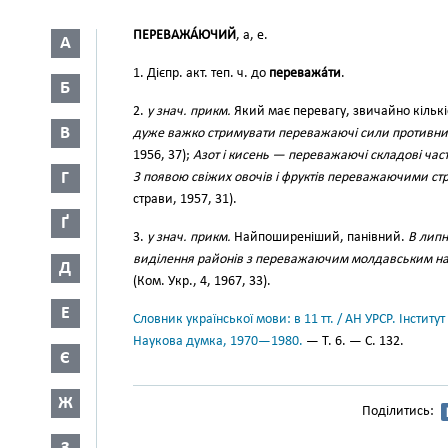
ПЕРЕВАЖА́ЮЧИЙ
, а, е.
А
1. Дієпр. акт. теп. ч. до
переважа́ти
.
Б
2.
у знач. прикм.
Який має перевагу, звичайно кількі
В
дуже важко стримувати переважаючі сили противни
1956, 37);
Азот і кисень — переважаючі складові час
Г
З появою свіжих овочів і фруктів переважаючими стр
страви, 1957, 31).
Ґ
3.
у знач. прикм.
Найпоширеніший, панівний.
В липн
виділення районів з переважаючим молдавським нас
Д
(Ком. Укр., 4, 1967, 33).
Е
Словник української мови: в 11 тт. / АН УРСР. Інститут
Наукова думка, 1970—1980.
— Т. 6. — С. 132.
Є
Ж
Поділитись: