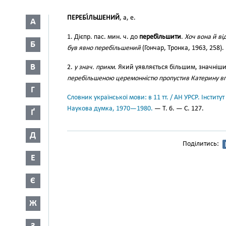
ПЕРЕБІ́ЛЬШЕНИЙ
, а, е.
А
1. Дієпр. пас. мин. ч. до
перебі́льшити
.
Хоч вона й ві
Б
був явно перебільшений
(Гончар, Тронка, 1963, 258).
В
2.
у знач. прикм.
Який уявляється більшим, значнішим
перебільшеною церемонністю пропустив Катерину в
Г
Словник української мови: в 11 тт. / АН УРСР. Інститут
Наукова думка, 1970—1980.
— Т. 6. — С. 127.
Ґ
Д
Поділитись:
Е
Є
Ж