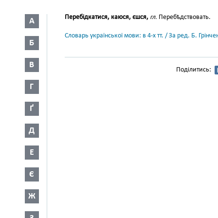
Перебідкатися, каюся, єшся,
гл.
Перебѣдствовать.
А
Словарь української мови: в 4-х тт. / За ред. Б. Грін
Б
В
Поділитись:
Г
Ґ
Д
Е
Є
Ж