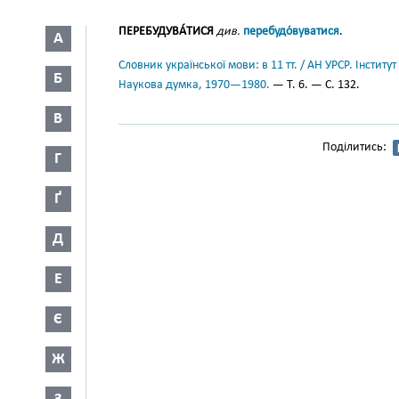
ПЕРЕБУДУВА́ТИСЯ
див.
перебудо́вуватися
.
А
Словник української мови: в 11 тт. / АН УРСР. Інститут
Б
Наукова думка, 1970—1980.
— Т. 6. — С. 132.
В
Поділитись:
Г
Ґ
Д
Е
Є
Ж