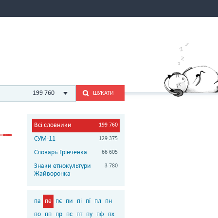
199 760
ШУКАТИ
Всі словники
199 760
СУМ-11
129 375
Словарь Грінченка
66 605
Знаки етнокультури
3 780
Жайворонка
па
пе
пє
пи
пі
пї
пл
пн
по
пп
пр
пс
пт
пу
пф
пх