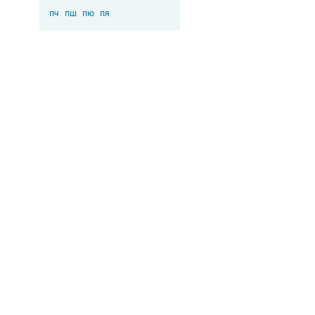
пч
пш
пю
пя