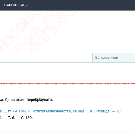
ТРАНСЛІТЕРАЦІЯ
Всі словники
зм.
Дія за знач.
перебрі́хувати
.
11 тт. / АН УРСР. Інститут мовознавства; за ред. І. К. Білодіда. — К.:
0.
— Т. 6. — С. 130.