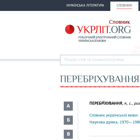
УКРАЇНСЬКА ЛІТЕРАТУРА
СЛОВНИК
ПЕРЕБРІХУВАННЯ
ПЕРЕБРІ́ХУВАННЯ
, я,
с., ро
А
Словник української мови: в 
Б
Наукова думка, 1970—198
В