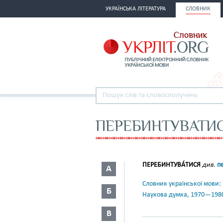
УКРАЇНСЬКА ЛІТЕРАТУРА
СЛОВНИК
ПЕРЕБИНТУВАТИ
ПЕРЕБИНТУВА́ТИСЯ
див.
п
А
Словник української мови: в 
Б
Наукова думка, 1970—198
В