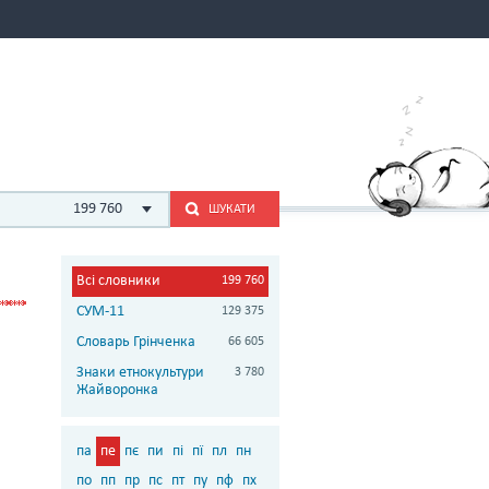
199 760
ШУКАТИ
Всі словники
199 760
СУМ-11
129 375
Словарь Грінченка
66 605
Знаки етнокультури
3 780
Жайворонка
па
пе
пє
пи
пі
пї
пл
пн
по
пп
пр
пс
пт
пу
пф
пх