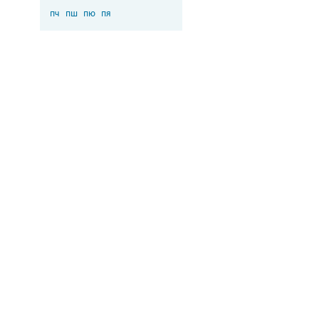
пч
пш
пю
пя