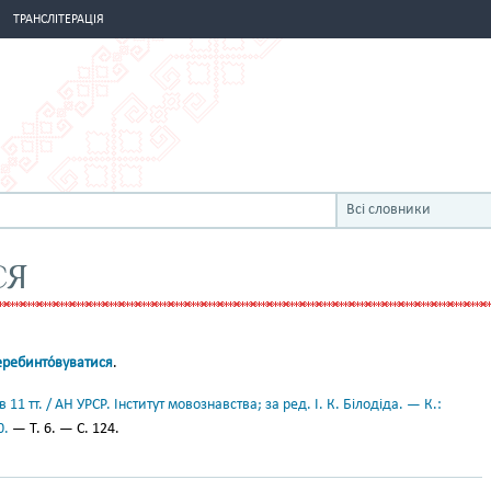
ТРАНСЛІТЕРАЦІЯ
Всі словники
СЯ
еребинто́вуватися
.
11 тт. / АН УРСР. Інститут мовознавства; за ред. І. К. Білодіда. — К.:
0.
— Т. 6. — С. 124.