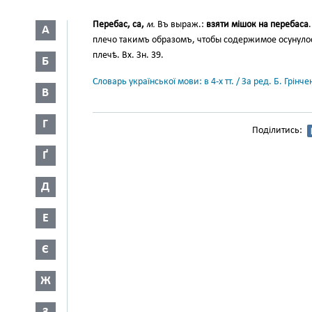
Перебас, са,
м.
Въ выраж.:
взяти мішок на перебаса
А
плечо такимъ образомъ, чтобы содержимое осунулос
плечѣ. Вх. Зн. 39.
Б
Словарь української мови: в 4-х тт. / За ред. Б. Грін
В
Г
Поділитись:
Ґ
Д
Е
Є
Ж