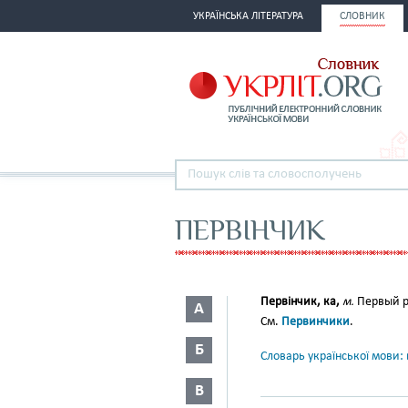
УКРАЇНСЬКА ЛІТЕРАТУРА
СЛОВНИК
ПЕРВІНЧИК
Первінчик, ка,
м.
Первый 
А
См.
Первинчики
.
Б
Словарь української мови: в
В