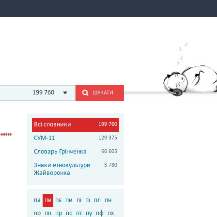
199 760
ШУКАТИ
Всі словники
199 760
СУМ-11
129 375
Словарь Грінченка
66 605
Знаки етнокультури
3 780
Жайворонка
па
пе
пє
пи
пі
пї
пл
пн
по
пп
пр
пс
пт
пу
пф
пх