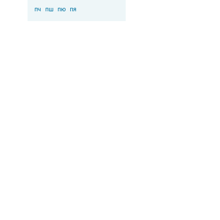
пч
пш
пю
пя