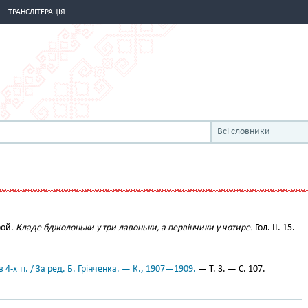
ТРАНСЛІТЕРАЦІЯ
Всі словники
рой.
Кладе бджолоньки у три лавоньки, а первінчики у чотире.
Гол. II. 15.
 4-х тт. / За ред. Б. Грінченка. — К., 1907—1909.
— Т. 3. — С. 107.