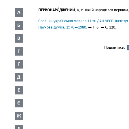
ПЕРВОНАРО́ДЖЕНИЙ
, а, е. Який народився першим, 
А
Словник української мови: в 11 тт. / АН УРСР. Інститут
Б
Наукова думка, 1970—1980.
— Т. 6. — С. 120.
В
Поділитись:
Г
Ґ
Д
Е
Є
Ж