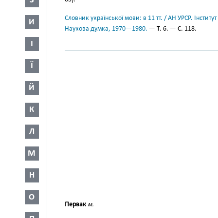
З
Словник української мови: в 11 тт. / АН УРСР. Інститут
И
Наукова думка, 1970—1980.
— Т. 6. — С. 118.
І
Ї
Й
К
Л
М
Н
О
Первак
м.