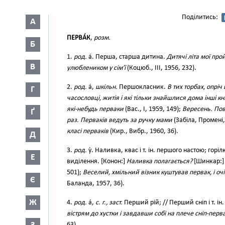
Поділитись:
А
ПЕРВА́К
,
розм.
Б
1.
род.
а́. Перша, старша дитина.
Дитячі літа мої пр
В
улюблеником у сім’ї
(Коцюб., ІІІ, 1956, 232).
2.
род.
а́,
шкільн.
Першокласник.
В тих торбах, опріч
Г
часословці, житія і які тільки знайшлися дома інші к
які-небудь перваки
(Вас., І, 1959, 149);
Вересень. Пов
Ґ
раз. Перваків ведуть за ручку мами
(Забіла, Промені,
класі перваків
(Кир., Вибр., 1960, 36).
Д
3.
род.
у́. Наливка, квас і т. ін. першого настою; горі
Е
виділення. [Конон:]
Наливка полагається?
[Шинкар:
501);
Веселий, хмільний візник куштував первак, і о
Є
Баланда, 1957, 36).
Ж
4.
род.
а́,
с. г., заст.
Перший рій; // Перший сніп і т. ін
вістрям до хустки і завдавши собі на плече сніп-перв
63).