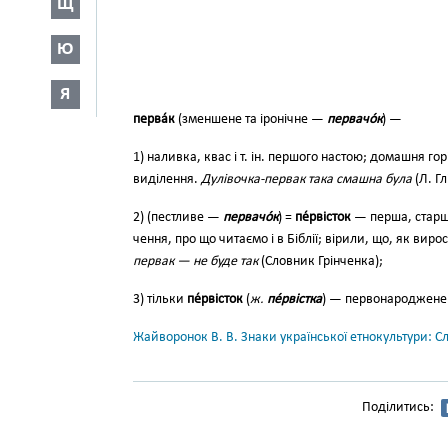
Щ
Ю
Я
перва́к
(зменшене та іронічне —
первачо́к
) —
1) наливка, квас і т. ін. першого настою; домашня го
виділення.
Дулівочка-первак така смашна була
(Л. Гл
2) (пестливе —
первачо́к
) =
пе́рвісток
— перша, старша
чення, про що читаємо і в Біблії; вірили, що, як вир
первак — не буде так
(Словник Грінченка);
3) тільки
пе́рвісток
(
ж.
пе́р­
вістка
) — первонароджене м
Жайворонок В. В. Знаки української етнокультури: С
Поділитись: