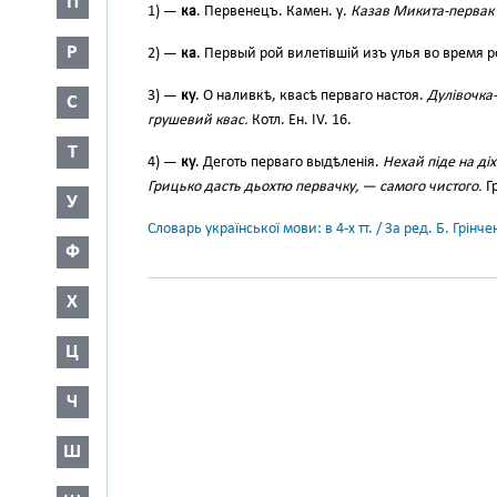
П
1) —
ка
. Первенецъ. Камен. у.
Казав Микита-первак 
Р
2) —
ка
. Первый рой вилетівшій изъ улья во время р
3) —
ку
. О наливкѣ, квасѣ перваго настоя.
Дулівочка
С
грушевий квас.
Котл. Ен. IV. 16.
Т
4) —
ку
. Деготь перваго выдѣленія.
Нехай піде на ді
Грицько дасть дьохтю первачку, — самого чистого.
Гр
У
Словарь української мови: в 4-х тт. / За ред. Б. Грін
Ф
Х
Ц
Ч
Ш