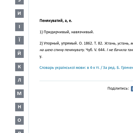
З
И
Пенякуватий, а, е.
І
1) Придирчивый, навязчивый.
Ї
2) Упорный, упрямый. О. 1862. Т. 82.
Устань, устань, м
на шею спину пенякувату.
Чуб. V. 644.
І не бачила так
Й
у.
К
Словарь української мови: в 4-х тт. / За ред. Б. Грін
Л
Поділитись:
М
Н
О