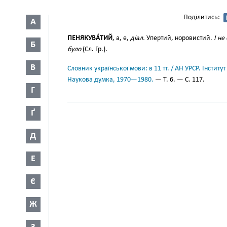
Поділитись:
А
ПЕНЯКУВА́ТИЙ
, а, е,
діал.
Упертий, норовистий.
І не
Б
було
(Сл. Гр.).
В
Словник української мови: в 11 тт. / АН УРСР. Інститут
Наукова думка, 1970—1980.
— Т. 6. — С. 117.
Г
Ґ
Д
Е
Є
Ж