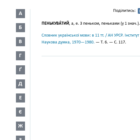
Поділитись:
А
ПЕНЬКУВА́ТИЙ
, а, е. 3 пеньком, пеньками (у 1 знач.).
Б
Словник української мови: в 11 тт. / АН УРСР. Інститут
В
Наукова думка, 1970—1980.
— Т. 6. — С. 117.
Г
Ґ
Д
Е
Є
Ж