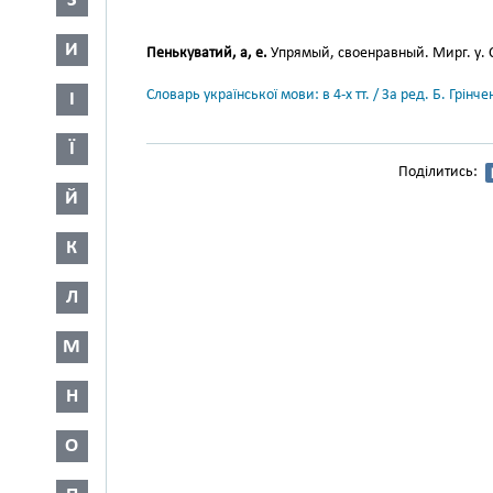
З
И
Пенькуватий, а, е.
Упрямый, своенравный. Мирг. у. С
Словарь української мови: в 4-х тт. / За ред. Б. Грін
І
Ї
Поділитись:
Й
К
Л
М
Н
О