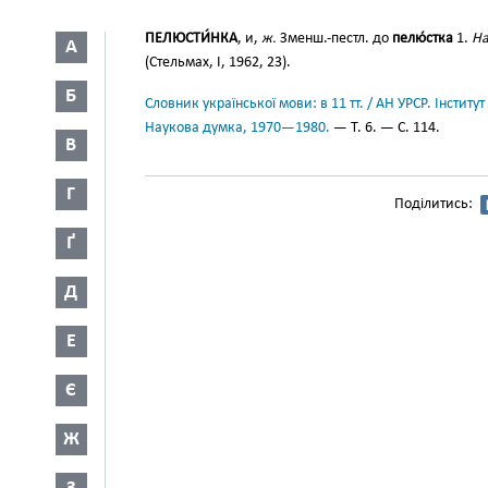
ПЕЛЮСТИ́НКА
, и,
ж.
Зменш.-пестл. до
пелю́стка
1.
На
А
(Стельмах, І, 1962, 23).
Б
Словник української мови: в 11 тт. / АН УРСР. Інститут
Наукова думка, 1970—1980.
— Т. 6. — С. 114.
В
Г
Поділитись:
Ґ
Д
Е
Є
Ж