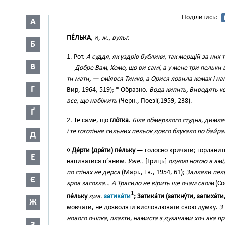
Поділитись:
А
ПЕ́ЛЬКА
, и,
ж., вульг.
Б
1. Рот.
А суддя, як уздрів бублики, так мерщій за них т
В
—
Добре Вам, Хомо, що ви самі, а у мене три пельки в
ти мати, — сміявся Тимко, а Орися ловила комах і 
Г
Вир, 1964, 519); * Образно.
Вода кипить, Виводять ко
все, що набіжить
(Черн., Поезії,1959, 238).
Ґ
2. Те саме, що
гло́тка
.
Біля обмерзлого студня, димляч
і те гоготіння сильних пельок довго блукало по байра
Д
◊
Де́рти (дра́ти) пе́льку
— голосно кричати; горланит
Е
напиватися п’яним.
Уже..
[Гриць]
одною ногою в ямі,
по стінах не дерся
(Март., Тв., 1954, 61);
Залляли пел
Є
кров засохла… А Трясило не вірить ще очам своїм
(Со
1
пе́льку
див.
затика́ти
; Затика́ти (заткну́ти, запиха́ти
Ж
мовчати, не дозволяти висловлювати свою думку.
З
нового очіпка, плахти, намиста з дукачами хоч яка пр