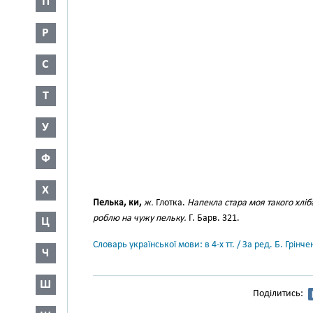
П
Р
С
Т
У
Ф
Х
Пелька, ки,
ж.
Глотка.
Напекла стара моя такого хліба,
роблю на чужу пельку.
Г. Барв. 321.
Ц
Словарь української мови: в 4-х тт. / За ред. Б. Грін
Ч
Ш
Поділитись: