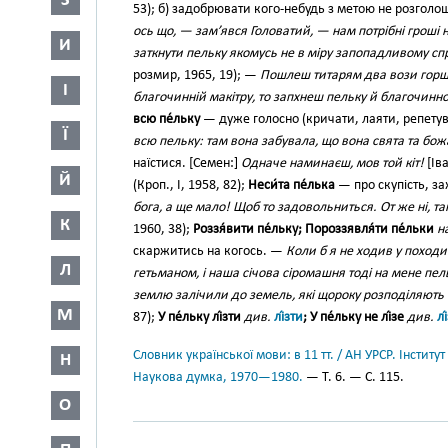
З
53); б) задобрювати кого-небудь з метою не розголошу
ось що, — зам’явся Головатий, — нам потрібні гроші 
И
заткнути пельку якомусь не в міру запопадливому сп
розмир, 1965, 19); —
Пошлеш титарям два вози горшк
І
благочинній макітру, то запхнеш пельку й благочинно
всю пе́льку
— дуже голосно (кричати, лаяти, репетуват
Ї
всю пельку: там вона забувала, що вона свята та бо
наїстися. [Семен:]
Одначе наминаєш, мов той кіт!
[Ів
Й
(Кроп., І, 1958, 82);
Неси́та пе́лька
— про скупість, з
бога, а ще мало! Щоб то задовольниться. От же ні, т
К
1960, 38);
Роззя́вити пе́льку; Пороззявля́ти пе́льки
н
скаржитись на когось. —
Коли б я не ходив у походи 
Л
гетьманом, і наша січова сіромашня тоді на мене п
землю залічили до земель, які щороку розподіляют
М
87);
У пе́льку лі́зти
див.
лі́зти
; У пе́льку не лі́зе
див.
лі
Словник української мови: в 11 тт. / АН УРСР. Інститут
Н
Наукова думка, 1970—1980.
— Т. 6. — С. 115.
О