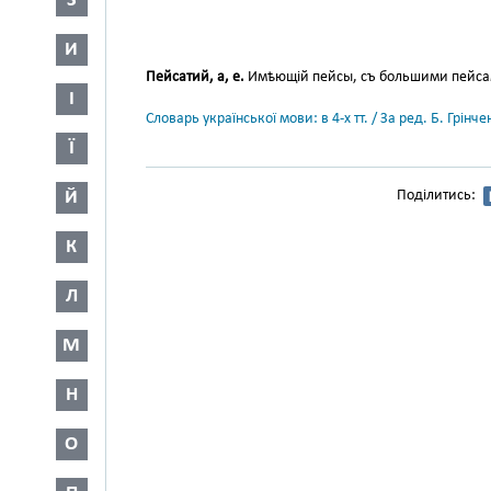
З
И
Пейсатий, а, е.
Имѣющій пейсы, съ большими пейса
І
Словарь української мови: в 4-х тт. / За ред. Б. Грін
Ї
Й
Поділитись:
К
Л
М
Н
О