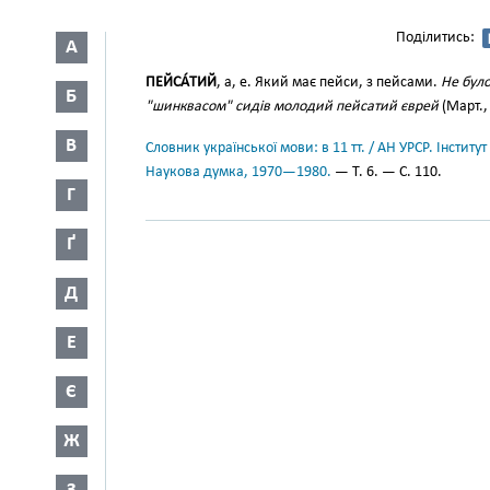
Поділитись:
А
ПЕЙСА́ТИЙ
, а, е. Який має пейси, з пейсами.
Не було
Б
"шинквасом" сидів молодий пейсатий єврей
(Март., 
В
Словник української мови: в 11 тт. / АН УРСР. Інститут
Наукова думка, 1970—1980.
— Т. 6. — С. 110.
Г
Ґ
Д
Е
Є
Ж