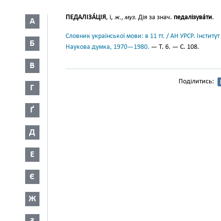
ПЕДАЛІЗА́ЦІЯ
, ї,
ж., муз.
Дія за знач.
педалізува́ти
.
А
Словник української мови: в 11 тт. / АН УРСР. Інститут
Б
Наукова думка, 1970—1980.
— Т. 6. — С. 108.
В
Поділитись:
Г
Ґ
Д
Е
Є
Ж