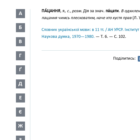
ПА́ЦАННЯ
, я,
с., розм.
Дія за знач.
па́цати
.
В одхилені
А
пацання чимсь плесковатим, наче хто хустя прав
(Л. У
Б
Словник української мови: в 11 тт. / АН УРСР. Інститут
Наукова думка, 1970—1980.
— Т. 6. — С. 102.
В
Г
Поділитись:
Ґ
Д
Е
Є
Ж