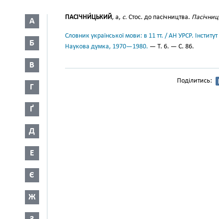
ПАСІЧНИ́ЦЬКИЙ
, а,
с.
Стос. до пасічництва.
Пасічниц
А
Словник української мови: в 11 тт. / АН УРСР. Інститут
Б
Наукова думка, 1970—1980.
— Т. 6. — С. 86.
В
Поділитись:
Г
Ґ
Д
Е
Є
Ж